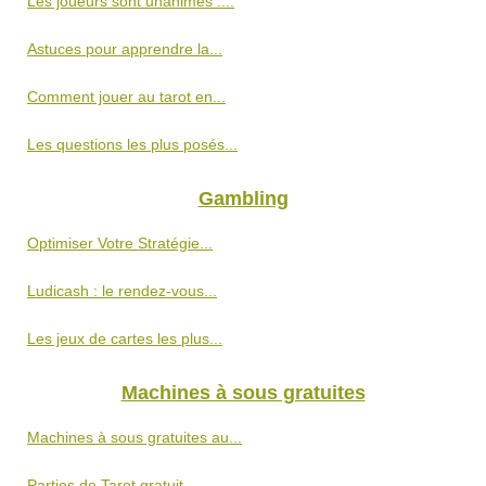
Les joueurs sont unanimes :...
Astuces pour apprendre la...
Comment jouer au tarot en...
Les questions les plus posés...
Gambling
Optimiser Votre Stratégie...
Ludicash : le rendez-vous...
Les jeux de cartes les plus...
Machines à sous gratuites
Machines à sous gratuites au...
Parties de Tarot gratuit...